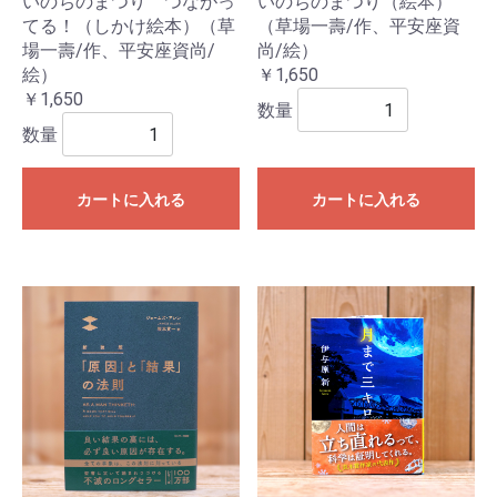
いのちのまつり つながっ
いのちのまつり（絵本）
てる！（しかけ絵本）（草
（草場一壽/作、平安座資
場一壽/作、平安座資尚/
尚/絵）
絵）
￥1,650
￥1,650
数量
数量
カートに入れる
カートに入れる