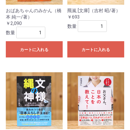
おばあちゃんのみかん（橋
羆嵐 [文庫]（吉村 昭/著）
本 純一/著）
￥693
￥2,090
数量
数量
カートに入れる
カートに入れる