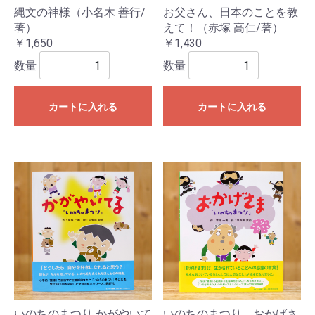
縄文の神様（小名木 善行/
お父さん、日本のことを教
著）
えて！（赤塚 高仁/著）
￥1,650
￥1,430
数量
数量
カートに入れる
カートに入れる
いのちのまつり かがやいて
いのちのまつり おかげさ