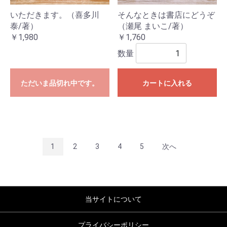
いただきます。（喜多川
そんなときは書店にどうぞ
泰/著）
（瀬尾 まいこ/著）
￥1,980
￥1,760
数量
ただいま品切れ中です。
カートに入れる
1
2
3
4
5
次へ
当サイトについて
プライバシーポリシー