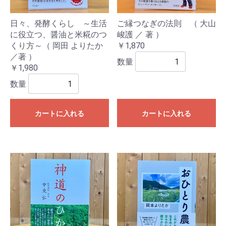
日々、発酵くらし ～生活
ご縁つなぎの法則 （ 大山
に役立つ、醤油と米糀のつ
峻護 ／ 著 ）
くり方～（ 岡田 よりたか
￥1,870
／著 ）
数量
￥1,980
数量
カートに入れる
カートに入れる