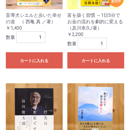
盲導犬シエルと歩いた幸せ
富を築く習慣 ～1日5分で
の道 （ 西亀 真 ／著）
お金の流れを劇的に変える
￥1,430
（及川幸久/著）
￥2,200
数量
数量
カートに入れる
カートに入れる