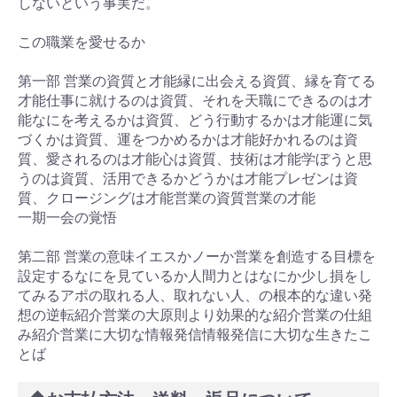
しないという事実だ。
この職業を愛せるか
第一部 営業の資質と才能縁に出会える資質、縁を育てる
才能仕事に就けるのは資質、それを天職にできるのは才
能なにを考えるかは資質、どう行動するかは才能運に気
づくかは資質、運をつかめるかは才能好かれるのは資
質、愛されるのは才能心は資質、技術は才能学ぼうと思
うのは資質、活用できるかどうかは才能プレゼンは資
質、クロージングは才能営業の資質営業の才能
一期一会の覚悟
第二部 営業の意味イエスかノーか営業を創造する目標を
設定するなにを見ているか人間力とはなにか少し損をし
てみるアポの取れる人、取れない人、の根本的な違い発
想の逆転紹介営業の大原則より効果的な紹介営業の仕組
み紹介営業に大切な情報発信情報発信に大切な生きたこ
とば