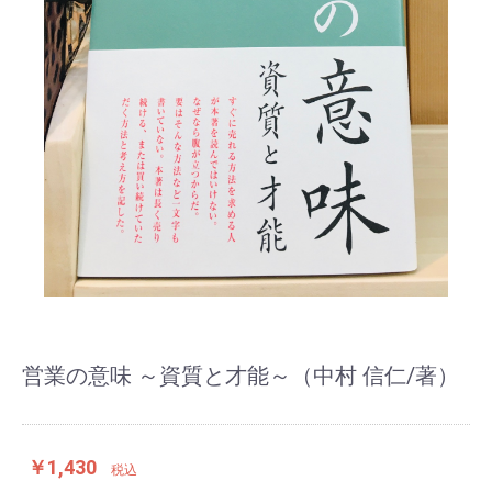
営業の意味 ～資質と才能～（中村 信仁/著）
￥1,430
税込