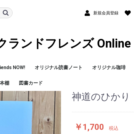
新規会員登録
ランドフレンズ Online S
iends NOW!
オリジナル読書ノート
オリジナル珈琲
本棚
図書カード
神道のひかり 
の本棚
本棚
￥1,700
税込