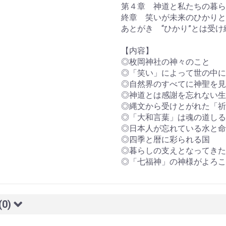
第４章 神道と私たちの暮ら
終章 笑いが未来のひかりと
あとがき “ひかり”とは受
【内容】
◎枚岡神社の神々のこと
◎「笑い」によって世の中に
◎自然界のすべてに神聖を見
◎神道とは感謝を忘れない生
◎縄文から受けとがれた「祈
◎「大和言葉」は魂の道しる
◎日本人が忘れている水と命
◎四季と暦に彩られる国
◎暮らしの支えとなってきた
◎「七福神」の神様がよろこ
(0)