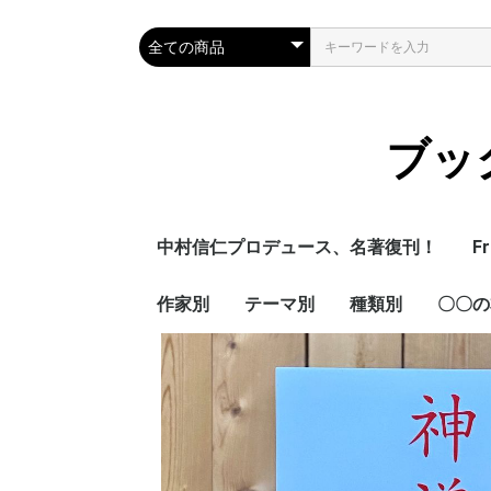
ブック
中村信仁プロデュース、名著復刊！
Fr
作家別
テーマ別
種類別
〇〇の
喜多川泰
青山美智子
増山 実
皆川 明
歴史
易経
絵本
児童書
営業人
先生の