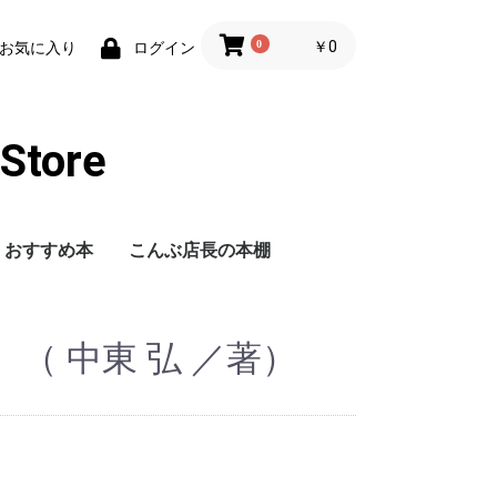
0
￥0
お気に入り
ログイン
tore
おすすめ本
こんぶ店長の本棚
（ 中東 弘 ／著）