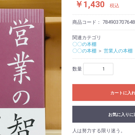
￥1,430
税込
商品コード：
784903707648
関連カテゴリ
〇〇の本棚
〇〇の本棚
＞
営業人の本棚
数量
カートに入
お気に入りに
人は努力する限り迷う。