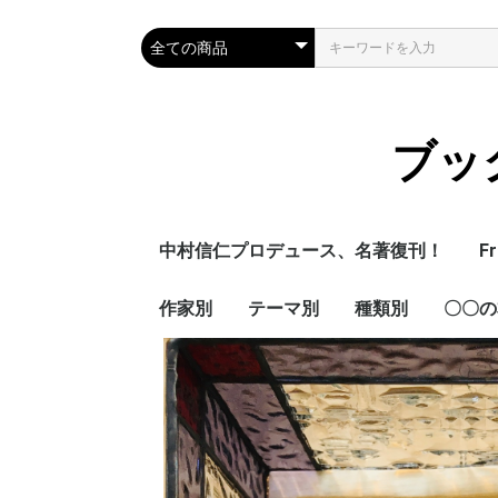
ブック
中村信仁プロデュース、名著復刊！
Fr
作家別
テーマ別
種類別
〇〇の
喜多川泰
青山美智子
増山 実
皆川 明
歴史
易経
絵本
児童書
営業人
先生の