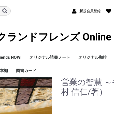
新規会員登録
ランドフレンズ Online S
iends NOW!
オリジナル読書ノート
オリジナル珈琲
本棚
図書カード
営業の智慧 
の本棚
本棚
村 信仁/著）