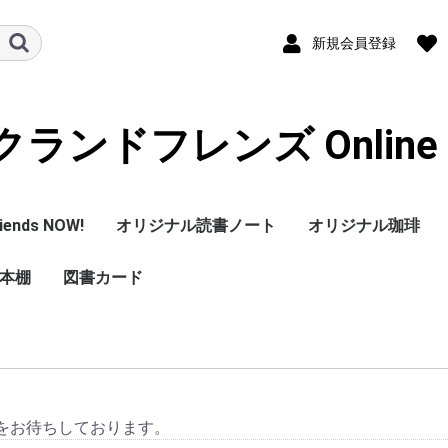
新規会員登録
ランドフレンズ Online S
iends NOW!
オリジナル読書ノート
オリジナル珈琲
本棚
図書カード
の本棚
本棚
をお待ちしております。