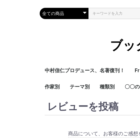
ブック
中村信仁プロデュース、名著復刊！
Fr
作家別
テーマ別
種類別
〇〇の
喜多川泰
青山美智子
増山 実
皆川 明
歴史
易経
絵本
児童書
営業人
先生の
レビューを投稿
商品について、お客様のご感想